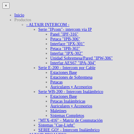
×
Inicio
Productos
- ALTAIR INTERCOM -
Serie "IPcom"- intercom via IP
Panel "IPF-316"
Petaca "IPB-306"
Interface "IPX-301"
Petaca "IPB-302"
Interfaz "IPX-302"
Unidad Sobremesa/Pared "IPW-306"
Interfaz AES67 "IPA-304"
Serie E-200 - Intercom por Cable
Estaciones Base
Estaciones de Sobremesa
Petacas
Auriculares y Accesorios
Serie WB-200 - Intercom Inalámbrico
Estaciones Base
Petacas Inalámbricas
Auriculares y Accesorios
Maletines
Sistemas Completos
"MTX-416" - Matriz de Conmutación
Sistemas "Cue-Light"
SERIE GO! - Intercom Inalámbrico