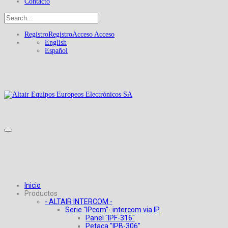
Contacto
Registro
Registro
Acceso
Acceso
English
Español
Inicio
Productos
- ALTAIR INTERCOM -
Serie "IPcom"- intercom via IP
Panel "IPF-316"
Petaca "IPB-306"