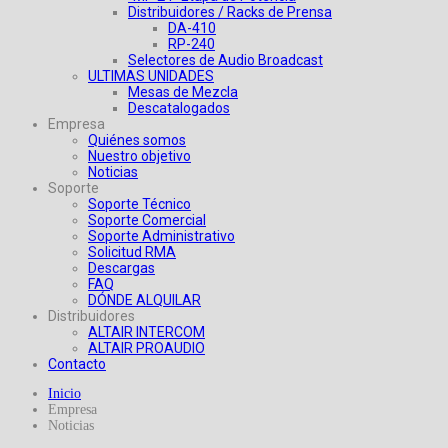
Distribuidores / Racks de Prensa
DA-410
RP-240
Selectores de Audio Broadcast
ULTIMAS UNIDADES
Mesas de Mezcla
Descatalogados
Empresa
Quiénes somos
Nuestro objetivo
Noticias
Soporte
Soporte Técnico
Soporte Comercial
Soporte Administrativo
Solicitud RMA
Descargas
FAQ
DÓNDE ALQUILAR
Distribuidores
ALTAIR INTERCOM
ALTAIR PROAUDIO
Contacto
Inicio
Empresa
Noticias