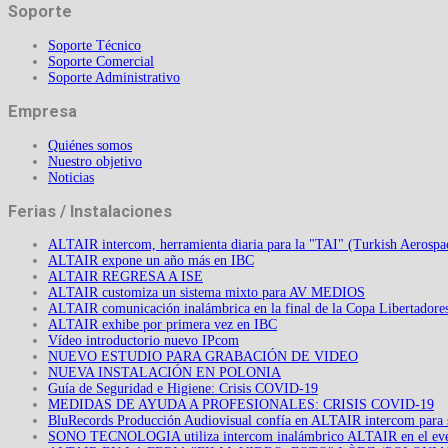
Soporte
Soporte Técnico
Soporte Comercial
Soporte Administrativo
Empresa
Quiénes somos
Nuestro objetivo
Noticias
Ferias / Instalaciones
ALTAIR intercom, herramienta diaria para la "TAI" (Turkish Aerospac
ALTAIR expone un año más en IBC
ALTAIR REGRESA A ISE
ALTAIR customiza un sistema mixto para AV MEDIOS
ALTAIR comunicación inalámbrica en la final de la Copa Libertadore
ALTAIR exhibe por primera vez en IBC
Vídeo introductorio nuevo IPcom
NUEVO ESTUDIO PARA GRABACIÓN DE VIDEO
NUEVA INSTALACIÓN EN POLONIA
Guía de Seguridad e Higiene: Crisis COVID-19
MEDIDAS DE AYUDA A PROFESIONALES: CRISIS COVID-19
BluRecords Producción Audiovisual confía en ALTAIR intercom para 
SONO TECNOLOGIA utiliza intercom inalámbrico ALTAIR en el e