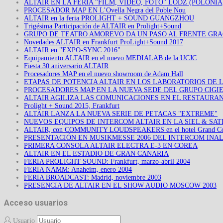
ALTAIR EN LA FERIA "FILM, VIDEO, FOTO" LÒDZ (POLONIA
PROCESADOR MAP EN L’Ovella Negra del Poble Nou
ALTAIR en la feria PROLIGHT + SOUND GUANGZHOU
Trigésima Participación de ALTAIR en Prolight+Sound
GRUPO DE TEATRO AMOREVO DA UN PASO AL FRENTE GRA
Novedades ALTAIR en Frankfurt ProLight+Sound 2017
ALTAIR en "EXPO-SYNC 2016"
Equipamiento ALTAIR en el nuevo MEDIALAB de la UCJC
Fiesta 30 aniversario ALTAIR
Procesadores MAP en el nuevo showroom de Adam Hall
ETAPAS DE POTENCIA ALTAIR EN LOS LABORATORIOS DE 
PROCESADORES MAP EN LA NUEVA SEDE DEL GRUPO CIGIE
ALTAIR AGILIZA LAS COMUNICACIONES EN EL RESTAURAN
Prolight + Sound 2015, Frankfurt
ALTAIR LANZA LA NUEVA SERIE DE PETACAS "EXTREME"
NUEVOS EQUIPOS DE INTERCOM ALTAIR EN LA SIEL & SATI
ALTAIR, con COMMUNITY LOUDSPEAKERS en el hotel Grand Copt
PRESENTACIÓN EN MUSIKMESSE 2006 DEL INTERCOM INA
PRIMERA CONSOLA ALTAIR ELECTRA E-3 EN COREA
ALTAIR EN EL ESTADIO DE GRAN CANARIA
FERIA PROLIGHT SOUND: Frankfurt, marzo-abril 2004
FERIA NAMM: Anaheim, enero 2004
FERIA BROADCAST: Madrid, noviembre 2003
PRESENCIA DE ALTAIR EN EL SHOW AUDIO MOSCOW 2003
Acceso usuarios
Usuario