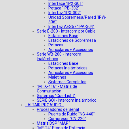
Interface "IPX-301"
Petaca "IPB-302"
Interfaz "IPX-302"
Unidad Sobremesa/Pared "IPW-
306"
Interfaz AES67 "IPA-304"
Serie E-200 - Intercom por Cable
Estaciones Base
Estaciones de Sobremesa
Petacas
Auriculares y Accesorios
Serie WB-200 - Intercom
Inalámbrico
Estaciones Base
Petacas Inalámbricas
Auriculares y Accesorios
Maletines
Sistemas Completos
"MTX-416" - Matriz de
Conmutación
Sistemas "Cue-Light"
SERIE GO! - Intercom Inalámbrico
- ALTAIR PROAUDIO -
Procesadores de Señal
Puerta de Ruido "NG-440"
Compresor "CN-220"
Matriz DSP "MAP"
"MF-24" Etapa de Potencia