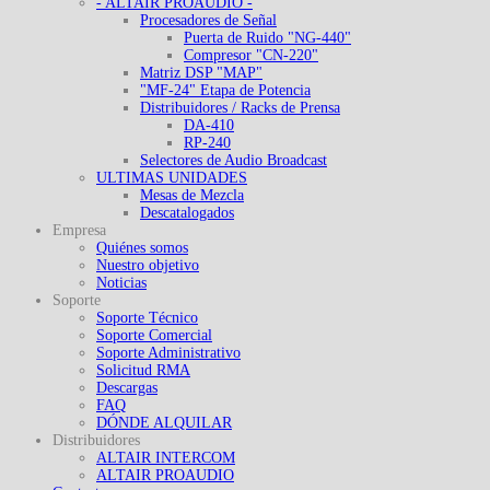
- ALTAIR PROAUDIO -
Procesadores de Señal
Puerta de Ruido "NG-440"
Compresor "CN-220"
Matriz DSP "MAP"
"MF-24" Etapa de Potencia
Distribuidores / Racks de Prensa
DA-410
RP-240
Selectores de Audio Broadcast
ULTIMAS UNIDADES
Mesas de Mezcla
Descatalogados
Empresa
Quiénes somos
Nuestro objetivo
Noticias
Soporte
Soporte Técnico
Soporte Comercial
Soporte Administrativo
Solicitud RMA
Descargas
FAQ
DÓNDE ALQUILAR
Distribuidores
ALTAIR INTERCOM
ALTAIR PROAUDIO