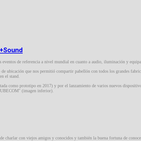
ht+Sound
os eventos de referencia a nivel mundial en cuanto a audio, iluminación y equip
 de ubicación que nos permitió compartir pabellón con todos los grandes fabrica
en el stand.
tada como prototipo en 2017) y por el lanzamiento de varios nuevos dispositiv
 TUBECOM" (imagen inferior).
e charlar con viejos amigos y conocidos y también la buena fortuna de conocer