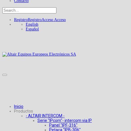
Contacto
Registro
Registro
Acceso
Acceso
English
Español
Inicio
Productos
- ALTAIR INTERCOM -
Serie "IPcom"- intercom via IP
Panel "IPF-316"
Petaca "IPB-306"