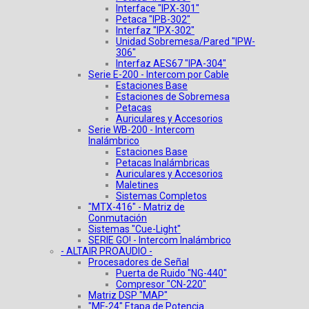
Interface "IPX-301"
Petaca "IPB-302"
Interfaz "IPX-302"
Unidad Sobremesa/Pared "IPW-
306"
Interfaz AES67 "IPA-304"
Serie E-200 - Intercom por Cable
Estaciones Base
Estaciones de Sobremesa
Petacas
Auriculares y Accesorios
Serie WB-200 - Intercom
Inalámbrico
Estaciones Base
Petacas Inalámbricas
Auriculares y Accesorios
Maletines
Sistemas Completos
"MTX-416" - Matriz de
Conmutación
Sistemas "Cue-Light"
SERIE GO! - Intercom Inalámbrico
- ALTAIR PROAUDIO -
Procesadores de Señal
Puerta de Ruido "NG-440"
Compresor "CN-220"
Matriz DSP "MAP"
"MF-24" Etapa de Potencia