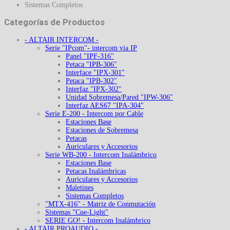
Sistemas Completos
Categorías de Productos
- ALTAIR INTERCOM -
Serie "IPcom"- intercom via IP
Panel "IPF-316"
Petaca "IPB-306"
Interface "IPX-301"
Petaca "IPB-302"
Interfaz "IPX-302"
Unidad Sobremesa/Pared "IPW-306"
Interfaz AES67 "IPA-304"
Serie E-200 - Intercom por Cable
Estaciones Base
Estaciones de Sobremesa
Petacas
Auriculares y Accesorios
Serie WB-200 - Intercom Inalámbrico
Estaciones Base
Petacas Inalámbricas
Auriculares y Accesorios
Maletines
Sistemas Completos
"MTX-416" - Matriz de Conmutación
Sistemas "Cue-Light"
SERIE GO! - Intercom Inalámbrico
- ALTAIR PROAUDIO -