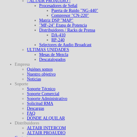
- ALTAIR PROAUDIO -
Procesadores de Señal
Puerta de Ruido "NG-440"
Compresor "CN-220"
Matriz DSP "MAP"
"MF-24" Etapa de Potencia
Distribuidores / Racks de Prensa
DA-410
RP-240
Selectores de Audio Broadcast
ULTIMAS UNIDADES
Mesas de Mezcla
Descatalogados
Empresa
Quiénes somos
Nuestro objetivo
Noticias
Soporte
Soporte Técnico
Soporte Comercial
Soporte Administrativo
Solicitud RMA
Descargas
FAQ
DÓNDE ALQUILAR
Distribuidores
ALTAIR INTERCOM
ALTAIR PROAUDIO