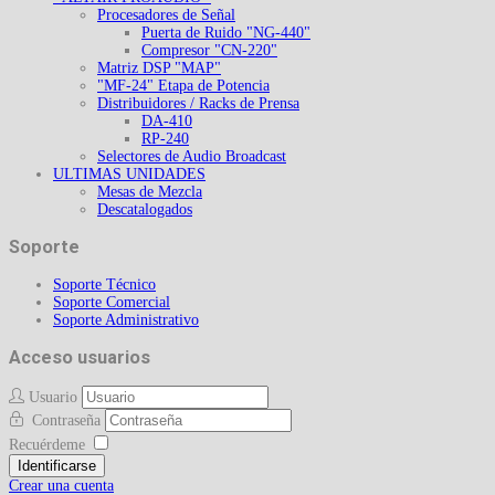
Procesadores de Señal
Puerta de Ruido "NG-440"
Compresor "CN-220"
Matriz DSP "MAP"
"MF-24" Etapa de Potencia
Distribuidores / Racks de Prensa
DA-410
RP-240
Selectores de Audio Broadcast
ULTIMAS UNIDADES
Mesas de Mezcla
Descatalogados
Soporte
Soporte Técnico
Soporte Comercial
Soporte Administrativo
Acceso usuarios
Usuario
Contraseña
Recuérdeme
Identificarse
Crear una cuenta