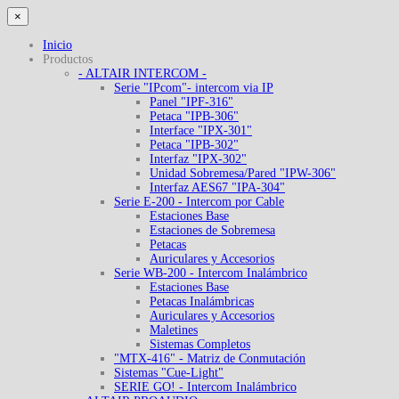
×
Inicio
Productos
- ALTAIR INTERCOM -
Serie "IPcom"- intercom via IP
Panel "IPF-316"
Petaca "IPB-306"
Interface "IPX-301"
Petaca "IPB-302"
Interfaz "IPX-302"
Unidad Sobremesa/Pared "IPW-306"
Interfaz AES67 "IPA-304"
Serie E-200 - Intercom por Cable
Estaciones Base
Estaciones de Sobremesa
Petacas
Auriculares y Accesorios
Serie WB-200 - Intercom Inalámbrico
Estaciones Base
Petacas Inalámbricas
Auriculares y Accesorios
Maletines
Sistemas Completos
"MTX-416" - Matriz de Conmutación
Sistemas "Cue-Light"
SERIE GO! - Intercom Inalámbrico