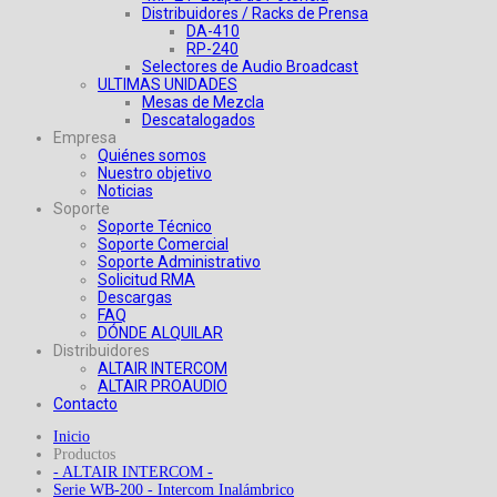
Distribuidores / Racks de Prensa
DA-410
RP-240
Selectores de Audio Broadcast
ULTIMAS UNIDADES
Mesas de Mezcla
Descatalogados
Empresa
Quiénes somos
Nuestro objetivo
Noticias
Soporte
Soporte Técnico
Soporte Comercial
Soporte Administrativo
Solicitud RMA
Descargas
FAQ
DÓNDE ALQUILAR
Distribuidores
ALTAIR INTERCOM
ALTAIR PROAUDIO
Contacto
Inicio
Productos
- ALTAIR INTERCOM -
Serie WB-200 - Intercom Inalámbrico