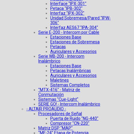
Interface "IPX-301"
Petaca "IPB-302"
Interfaz "IPX-302"
Unidad Sobremesa/Pared "IPW-
306"
Interfaz AES67 "IPA-304"
Serie E-200 - Intercom por Cable
Estaciones Base
Estaciones de Sobremesa
Petacas
Auriculares y Accesorios
Serie WB-200 - Intercom
Inalámbrico
Estaciones Base
Petacas Inalámbricas
Auriculares y Accesorios
Maletines
Sistemas Completos
"MTX-416" - Matriz de
Conmutación
Sistemas "Cue-Light"
SERIE GO! - Intercom Inalámbrico
- ALTAIR PROAUDIO -
Procesadores de Señal
Puerta de Ruido "NG-440"
Compresor "CN-220"
Matriz DSP "MAP"
"MF-24" Etapa de Potencia