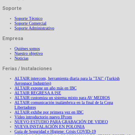
Soporte
Soporte Técnico
Soporte Comercial
Soporte Administrativo
Empresa
Quiénes somos
Nuestro objetivo
Noticias
Ferias / Instalaciones
ALTAIR intercom, herramienta diaria para la "TAI" (Turkish
Aerospace Industries)
ALTAIR expone un año más en IBC
ALTAIR REGRESA A ISE
ALTAIR customiza un sistema mixto para AV MEDIOS
ALTAIR comunicación inalámbrica en la final de la Copa
Libertadores
ALTAIR exhibe por primera vez en IBC
Vídeo introductorio nuevo IPcom
NUEVO ESTUDIO PARA GRABACIÓN DE VIDEO
NUEVA INSTALACIÓN EN POLONIA
Guía de Seguridad e Higiene: Crisis COVID-19