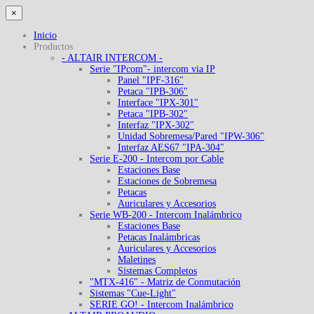
×
Inicio
Productos
- ALTAIR INTERCOM -
Serie "IPcom"- intercom via IP
Panel "IPF-316"
Petaca "IPB-306"
Interface "IPX-301"
Petaca "IPB-302"
Interfaz "IPX-302"
Unidad Sobremesa/Pared "IPW-306"
Interfaz AES67 "IPA-304"
Serie E-200 - Intercom por Cable
Estaciones Base
Estaciones de Sobremesa
Petacas
Auriculares y Accesorios
Serie WB-200 - Intercom Inalámbrico
Estaciones Base
Petacas Inalámbricas
Auriculares y Accesorios
Maletines
Sistemas Completos
"MTX-416" - Matriz de Conmutación
Sistemas "Cue-Light"
SERIE GO! - Intercom Inalámbrico