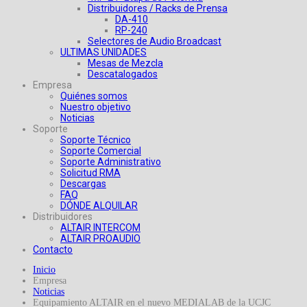
Distribuidores / Racks de Prensa
DA-410
RP-240
Selectores de Audio Broadcast
ULTIMAS UNIDADES
Mesas de Mezcla
Descatalogados
Empresa
Quiénes somos
Nuestro objetivo
Noticias
Soporte
Soporte Técnico
Soporte Comercial
Soporte Administrativo
Solicitud RMA
Descargas
FAQ
DÓNDE ALQUILAR
Distribuidores
ALTAIR INTERCOM
ALTAIR PROAUDIO
Contacto
Inicio
Empresa
Noticias
Equipamiento ALTAIR en el nuevo MEDIALAB de la UCJC