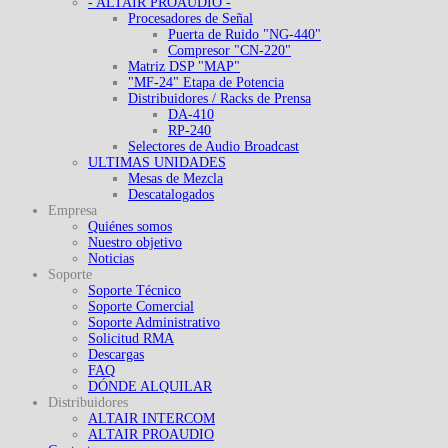
- ALTAIR PROAUDIO -
Procesadores de Señal
Puerta de Ruido "NG-440"
Compresor "CN-220"
Matriz DSP "MAP"
"MF-24" Etapa de Potencia
Distribuidores / Racks de Prensa
DA-410
RP-240
Selectores de Audio Broadcast
ULTIMAS UNIDADES
Mesas de Mezcla
Descatalogados
Empresa
Quiénes somos
Nuestro objetivo
Noticias
Soporte
Soporte Técnico
Soporte Comercial
Soporte Administrativo
Solicitud RMA
Descargas
FAQ
DÓNDE ALQUILAR
Distribuidores
ALTAIR INTERCOM
ALTAIR PROAUDIO