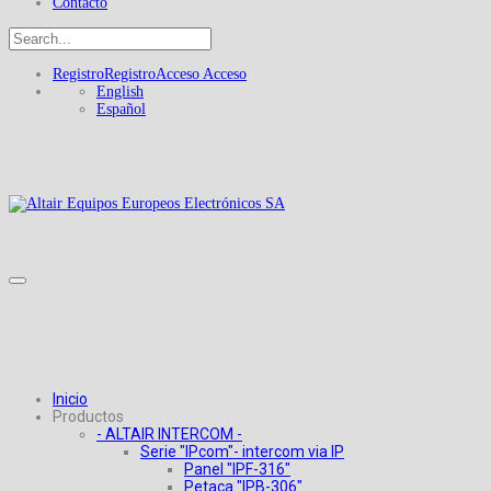
Contacto
Registro
Registro
Acceso
Acceso
English
Español
Inicio
Productos
- ALTAIR INTERCOM -
Serie "IPcom"- intercom via IP
Panel "IPF-316"
Petaca "IPB-306"