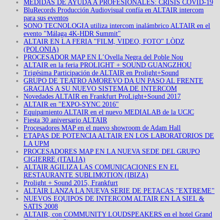
MEDIDAS DE AYUDA A PROFESIONALES: CRISIS COVID-19
BluRecords Producción Audiovisual confía en ALTAIR intercom
para sus eventos
SONO TECNOLOGIA utiliza intercom inalámbrico ALTAIR en el
evento "Málaga 4K-HDR Summit"
ALTAIR EN LA FERIA "FILM, VIDEO, FOTO" LÒDZ
(POLONIA)
PROCESADOR MAP EN L’Ovella Negra del Poble Nou
ALTAIR en la feria PROLIGHT + SOUND GUANGZHOU
Trigésima Participación de ALTAIR en Prolight+Sound
GRUPO DE TEATRO AMOREVO DA UN PASO AL FRENTE
GRACIAS A SU NUEVO SISTEMA DE INTERCOM
Novedades ALTAIR en Frankfurt ProLight+Sound 2017
ALTAIR en "EXPO-SYNC 2016"
Equipamiento ALTAIR en el nuevo MEDIALAB de la UCJC
Fiesta 30 aniversario ALTAIR
Procesadores MAP en el nuevo showroom de Adam Hall
ETAPAS DE POTENCIA ALTAIR EN LOS LABORATORIOS DE
LA UPM
PROCESADORES MAP EN LA NUEVA SEDE DEL GRUPO
CIGIERRE (ITALIA)
ALTAIR AGILIZA LAS COMUNICACIONES EN EL
RESTAURANTE SUBLIMOTION (IBIZA)
Prolight + Sound 2015, Frankfurt
ALTAIR LANZA LA NUEVA SERIE DE PETACAS "EXTREME"
NUEVOS EQUIPOS DE INTERCOM ALTAIR EN LA SIEL &
SATIS 2008
ALTAIR, con COMMUNITY LOUDSPEAKERS en el hotel Grand