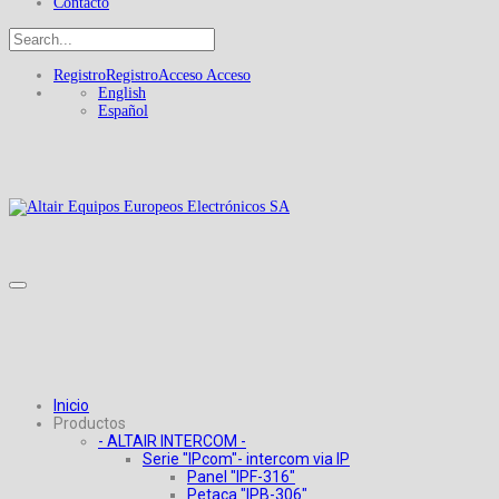
Contacto
Registro
Registro
Acceso
Acceso
English
Español
Inicio
Productos
- ALTAIR INTERCOM -
Serie "IPcom"- intercom via IP
Panel "IPF-316"
Petaca "IPB-306"