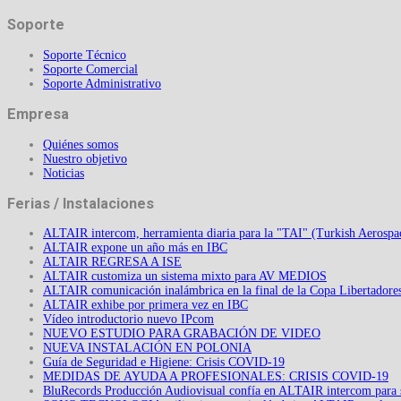
Soporte
Soporte Técnico
Soporte Comercial
Soporte Administrativo
Empresa
Quiénes somos
Nuestro objetivo
Noticias
Ferias / Instalaciones
ALTAIR intercom, herramienta diaria para la "TAI" (Turkish Aerospac
ALTAIR expone un año más en IBC
ALTAIR REGRESA A ISE
ALTAIR customiza un sistema mixto para AV MEDIOS
ALTAIR comunicación inalámbrica en la final de la Copa Libertadore
ALTAIR exhibe por primera vez en IBC
Vídeo introductorio nuevo IPcom
NUEVO ESTUDIO PARA GRABACIÓN DE VIDEO
NUEVA INSTALACIÓN EN POLONIA
Guía de Seguridad e Higiene: Crisis COVID-19
MEDIDAS DE AYUDA A PROFESIONALES: CRISIS COVID-19
BluRecords Producción Audiovisual confía en ALTAIR intercom para 