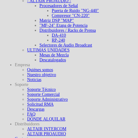
- ALTAIR PROAUDIO -
Procesadores de Señal
Puerta de Ruido "NG-440"
Compresor "CN-220"
Matriz DSP "MAP"
"MF-24" Etapa de Potencia
Distribuidores / Racks de Prensa
DA-410
RP-240
Selectores de Audio Broadcast
ULTIMAS UNIDADES
Mesas de Mezcla
Descatalogados
Empresa
Quiénes somos
Nuestro objetivo
Noticias
Soporte
Soporte Técnico
Soporte Comercial
Soporte Administrativo
Solicitud RMA
Descargas
FAQ
DÓNDE ALQUILAR
Distribuidores
ALTAIR INTERCOM
ALTAIR PROAUDIO