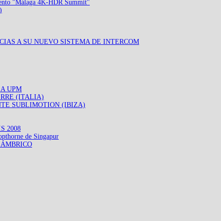
vento "Málaga 4K-HDR Summit"
)
CIAS A SU NUEVO SISTEMA DE INTERCOM
LA UPM
RRE (ITALIA)
TE SUBLIMOTION (IBIZA)
S 2008
horne de Singapur
LÁMBRICO