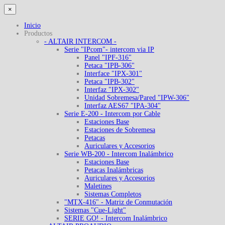
×
Inicio
Productos
- ALTAIR INTERCOM -
Serie "IPcom"- intercom via IP
Panel "IPF-316"
Petaca "IPB-306"
Interface "IPX-301"
Petaca "IPB-302"
Interfaz "IPX-302"
Unidad Sobremesa/Pared "IPW-306"
Interfaz AES67 "IPA-304"
Serie E-200 - Intercom por Cable
Estaciones Base
Estaciones de Sobremesa
Petacas
Auriculares y Accesorios
Serie WB-200 - Intercom Inalámbrico
Estaciones Base
Petacas Inalámbricas
Auriculares y Accesorios
Maletines
Sistemas Completos
"MTX-416" - Matriz de Conmutación
Sistemas "Cue-Light"
SERIE GO! - Intercom Inalámbrico