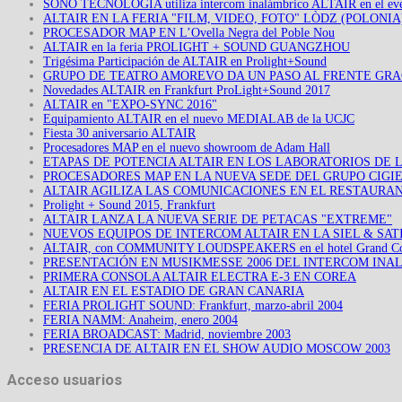
SONO TECNOLOGIA utiliza intercom inalámbrico ALTAIR en el e
ALTAIR EN LA FERIA "FILM, VIDEO, FOTO" LÒDZ (POLONIA
PROCESADOR MAP EN L’Ovella Negra del Poble Nou
ALTAIR en la feria PROLIGHT + SOUND GUANGZHOU
Trigésima Participación de ALTAIR en Prolight+Sound
GRUPO DE TEATRO AMOREVO DA UN PASO AL FRENTE GRA
Novedades ALTAIR en Frankfurt ProLight+Sound 2017
ALTAIR en "EXPO-SYNC 2016"
Equipamiento ALTAIR en el nuevo MEDIALAB de la UCJC
Fiesta 30 aniversario ALTAIR
Procesadores MAP en el nuevo showroom de Adam Hall
ETAPAS DE POTENCIA ALTAIR EN LOS LABORATORIOS DE 
PROCESADORES MAP EN LA NUEVA SEDE DEL GRUPO CIGIE
ALTAIR AGILIZA LAS COMUNICACIONES EN EL RESTAURAN
Prolight + Sound 2015, Frankfurt
ALTAIR LANZA LA NUEVA SERIE DE PETACAS "EXTREME"
NUEVOS EQUIPOS DE INTERCOM ALTAIR EN LA SIEL & SATI
ALTAIR, con COMMUNITY LOUDSPEAKERS en el hotel Grand Copt
PRESENTACIÓN EN MUSIKMESSE 2006 DEL INTERCOM INA
PRIMERA CONSOLA ALTAIR ELECTRA E-3 EN COREA
ALTAIR EN EL ESTADIO DE GRAN CANARIA
FERIA PROLIGHT SOUND: Frankfurt, marzo-abril 2004
FERIA NAMM: Anaheim, enero 2004
FERIA BROADCAST: Madrid, noviembre 2003
PRESENCIA DE ALTAIR EN EL SHOW AUDIO MOSCOW 2003
Acceso usuarios