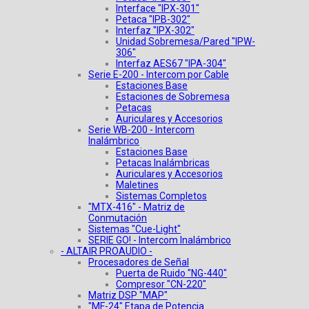
Interface "IPX-301"
Petaca "IPB-302"
Interfaz "IPX-302"
Unidad Sobremesa/Pared "IPW-
306"
Interfaz AES67 "IPA-304"
Serie E-200 - Intercom por Cable
Estaciones Base
Estaciones de Sobremesa
Petacas
Auriculares y Accesorios
Serie WB-200 - Intercom
Inalámbrico
Estaciones Base
Petacas Inalámbricas
Auriculares y Accesorios
Maletines
Sistemas Completos
"MTX-416" - Matriz de
Conmutación
Sistemas "Cue-Light"
SERIE GO! - Intercom Inalámbrico
- ALTAIR PROAUDIO -
Procesadores de Señal
Puerta de Ruido "NG-440"
Compresor "CN-220"
Matriz DSP "MAP"
"MF-24" Etapa de Potencia