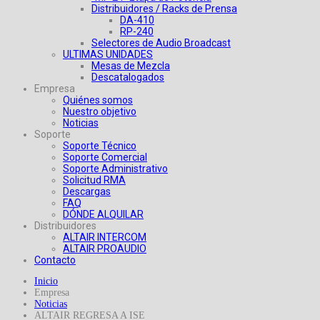
Distribuidores / Racks de Prensa
DA-410
RP-240
Selectores de Audio Broadcast
ULTIMAS UNIDADES
Mesas de Mezcla
Descatalogados
Empresa
Quiénes somos
Nuestro objetivo
Noticias
Soporte
Soporte Técnico
Soporte Comercial
Soporte Administrativo
Solicitud RMA
Descargas
FAQ
DÓNDE ALQUILAR
Distribuidores
ALTAIR INTERCOM
ALTAIR PROAUDIO
Contacto
Inicio
Empresa
Noticias
ALTAIR REGRESA A ISE