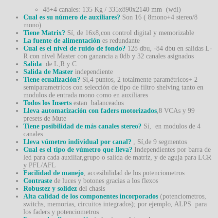
48+4 canales: 135 Kg / 335x890x2140 mm (wdl)
Cual es su número de auxiliares?
Son 16 ( 8mono+4 stereo/8
mono)
Tiene Matrix?
Sí, de 16x8,con control digital y memorizable
La fuente de alimentación
es redundante
Cual es el nivel de ruido de fondo?
128 dbu, -84 dbu en salidas L-
R con nivel Master con ganancia a 0db y 32 canales asignados
Salida
de L,R y C
Salida de Master
independiente
Tiene ecualización?
Sí,4 puntos, 2 totalmente paramétricos+ 2
semiparametricos con selección de tipo de filtro shelving tanto en
modulos de entrada mono como en auxiliares
Todos los Inserts
estan balanceados
Lleva automatización con faders motorizados
,8 VCAs y 99
presets de Mute
Tiene posibilidad de más canales stereo?
Sí, en modulos de 4
canales
Lleva vúmetro individual por canal?
, Sí,de 9 segmentos
Cual es el tipo de vúmetro que lleva?
Independientes por barra de
led para cada auxiliar,grupo o salida de matriz, y de aguja para LCR
y PFL/AFL
Facilidad de manejo
, accesibilidad de los potenciometros
Contraste
de luces y botones gracias a los flexos
Robustez y solidez
del chasis
Alta calidad de los componentes incorporados
(potenciometros,
switchs, memorias, circuitos integrados); por ejemplo, ALPS para
los faders y potenciometros