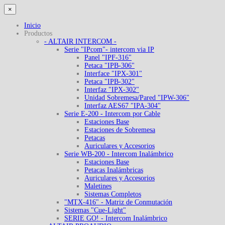
×
Inicio
Productos
- ALTAIR INTERCOM -
Serie "IPcom"- intercom via IP
Panel "IPF-316"
Petaca "IPB-306"
Interface "IPX-301"
Petaca "IPB-302"
Interfaz "IPX-302"
Unidad Sobremesa/Pared "IPW-306"
Interfaz AES67 "IPA-304"
Serie E-200 - Intercom por Cable
Estaciones Base
Estaciones de Sobremesa
Petacas
Auriculares y Accesorios
Serie WB-200 - Intercom Inalámbrico
Estaciones Base
Petacas Inalámbricas
Auriculares y Accesorios
Maletines
Sistemas Completos
"MTX-416" - Matriz de Conmutación
Sistemas "Cue-Light"
SERIE GO! - Intercom Inalámbrico