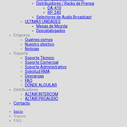
Distribuidores / Racks de Prensa
DA-410
RP-240
Selectores de Audio Broadcast
ULTIMAS UNIDADES
Mesas de Mezcla
Descatalogados
Empresa
Quiénes somos
Nuestro objetivo
Noticias
Soporte
Soporte Técnico
Soporte Comercial
Soporte Administrativo
Solicitud RMA
Descargas
FAQ
DÓNDE ALQUILAR
Distribuidores
ALTAIR INTERCOM
ALTAIR PROAUDIO
Contacto
Inicio
Soporte
FAQ