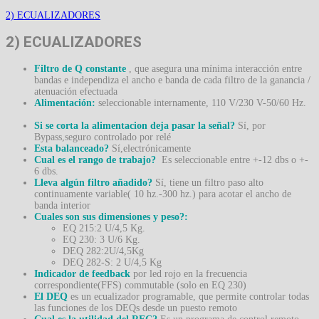
2) ECUALIZADORES
2) ECUALIZADORES
Filtro de Q constante
, que asegura una mínima interacción entre
bandas e independiza el ancho e banda de cada filtro de la ganancia /
atenuación efectuada
Alimentación:
seleccionable internamente, 110 V/230 V-50/60 Hz.
Si se corta la alimentacion deja pasar la señal?
Sí, por
Bypass,seguro controlado por relé
Esta balanceado?
Sí,electrónicamente
Cual es el rango de trabajo?
Es seleccionable entre +-12 dbs o +-
6 dbs.
Lleva algún filtro añadido?
Sí, tiene un filtro paso alto
continuamente variable( 10 hz.-300 hz.) para acotar el ancho de
banda interior
Cuales son sus dimensiones y peso?:
EQ 215:2 U/4,5 Kg.
EQ 230: 3 U/6 Kg.
DEQ 282:2U/4,5Kg
DEQ 282-S: 2 U/4,5 Kg
Indicador de feedback
por led rojo en la frecuencia
correspondiente(FFS) commutable (solo en EQ 230)
El DEQ
es un ecualizador programable, que permite controlar todas
las funciones de los DEQs desde un puesto remoto