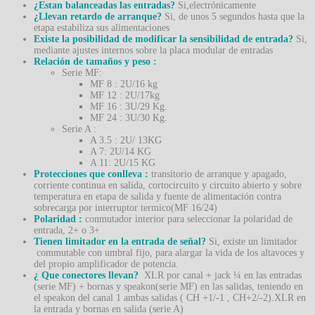
¿Estan balanceadas las entradas?
Si,electrónicamente
¿Llevan retardo de arranque?
Si, de unos 5 segundos hasta que la
etapa estabiliza sus alimentaciones
Existe la posibilidad de modificar la sensibilidad de entrada?
Si,
mediante ajustes internos sobre la placa modular de entradas
Relación de tamaños y peso :
Serie MF:
MF 8 : 2U/16 kg
MF 12 : 2U/17kg
MF 16 : 3U/29 Kg.
MF 24 : 3U/30 Kg.
Serie A :
A 3.5 : 2U/ 13KG
A 7: 2U/14 KG
A 11: 2U/15 KG
Protecciones que conlleva :
transitorio de arranque y apagado,
corriente continua en salida, cortocircuito y circuito abierto y sobre
temperatura en etapa de salida y fuente de alimentación contra
sobrecarga por interruptor termico(MF 16/24)
Polaridad :
conmutador interior para seleccionar la polaridad de
entrada, 2+ o 3+
Tienen limitador en la entrada de señal?
Si, existe un limitador
commutable con umbral fijo, para alargar la vida de los altavoces y
del propio amplificador de potencia.
¿ Que conectores llevan?
XLR por canal + jack ¼ en las entradas
(serie MF) + bornas y speakon(serie MF) en las salidas, teniendo en
el speakon del canal 1 ambas salidas ( CH +1/-1 , CH+2/-2).XLR en
la entrada y bornas en salida (serie A)