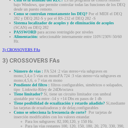
Cual es la utilidad del REC?
Es un programa de control remoto
bajo Windows, que permite controlar todas las funciones de los DEQ
desde un puesto remoto.
Como se controlan remotamente los DEQ?
Por el MIDI el DEQ
282 y DEQ 282-S y por el RS-232 el DEQ 282 -S
Sistema localizador de acoples y de eliminación de acoples
(SCAN) en DEQ 282
PASSWORD
para acceso restringido por niveles
Alimentación:
seleccionable internamente entre 110V/230V-50/60
Hz.
3) CROSSOVERS FAs
3) CROSSOVERS FAs
Número de vías :
FA 524 :2 vías stereo+vía subgraves en
mono;3,4,o 5 vías en monoFA 724 :3 vías stereo+vía subgraves en
mono;4,5,6, o 7 vías en mono
Pendiente del filtro :
filtros configurables, simétricos o solapados,
tipo Linkwitz-Riley de 24Db/octava
Tiene limitador?
Sí, tiene un circuito limitador con umbral
ajustable por via entre -14 y +14 Dbs en pasos de 1 db
Tiene posibilidad de ecualización y retardo añadido?
Sí,mediante
las tarjetas de ecualizadoras y de delay,configurables
Como se selecciona la frecuencia de corte?
Por tarjetas de
inserción modificables con los valores estandar.
Para los subgraves: 82,100,120, y 150 Hz.
Para las vías restantes 100, 120, 150, 180, 20, 270, 330, 390,