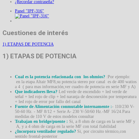
¿Recordar contraseña?
Panel "IPF-316"
Cuestiones de interés
1) ETAPAS DE POTENCIA
1) ETAPAS DE POTENCIA
Cual es la potencia relacionada con los ohmios?
:Por ejemplo:
en la etapa Altair MF8,su potencia stereo por canal es de 400 watios
a 4 ( para mas información,ver cuadro de potencia en serie MF y A)
Que indicadores lleva?
Led verde de encendido + led verde de
señal + led rojo de clip + led naranja de desconexión por temperatura
+ led rojo de error por fallo del canal
Fuente de Alimentación conmutable internamente :
- 110/230 V-
50-60 Hz. - MF 8/12 + Serie A- 230 V-50/60 Hz.-MF 16/24.Para
medidas de 110 V de estos modelos consultar
Trabajan en bridge/puente :
Si, a 8 ohm de carga en la serie MF y
A, y a 4 ohm de carga en la serie MF con total fiabilidad
¿Incorpora ventilador regulado?
Si, por circuito térmico,con
sentido frontal-posterior