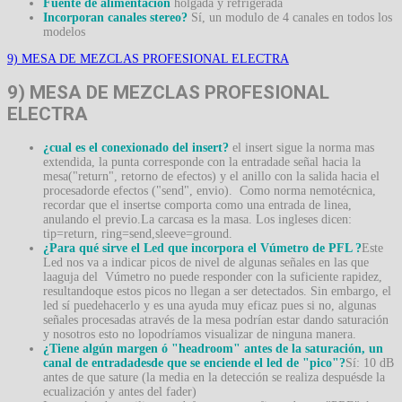
Fuente de alimentación
holgada y refrigerada
Incorporan canales stereo?
Sí, un modulo de 4 canales en todos los
modelos
9) MESA DE MEZCLAS PROFESIONAL ELECTRA
9) MESA DE MEZCLAS PROFESIONAL
ELECTRA
¿cual es el conexionado del insert?
el insert sigue la norma mas
extendida, la punta corresponde con la entradade señal hacia la
mesa("return", retorno de efectos) y el anillo con la salida hacia el
procesadorde efectos ("send", envio). Como norma nemotécnica,
recordar que el insertse comporta como una entrada de linea,
anulando el previo.La carcasa es la masa. Los ingleses dicen:
tip=return, ring=send,sleeve=ground.
¿Para qué sirve el Led que incorpora el Vúmetro de PFL ?
Este
Led nos va a indicar picos de nivel de algunas señales en las que
laaguja del Vúmetro no puede responder con la suficiente rapidez,
resultandoque estos picos no llegan a ser detectados. Sin embargo, el
led sí puedehacerlo y es una ayuda muy eficaz pues si no, algunas
señales procesadas através de la mesa podrían estar dando saturación
y nosotros esto no lopodríamos visualizar de ninguna manera.
¿Tiene algún margen ó "headroom" antes de la saturación, un
canal de entradadesde que se enciende el led de "pico"?
Sí: 10 dB
antes de que sature (la media en la detección se realiza despuésde la
ecualización y antes del fader)