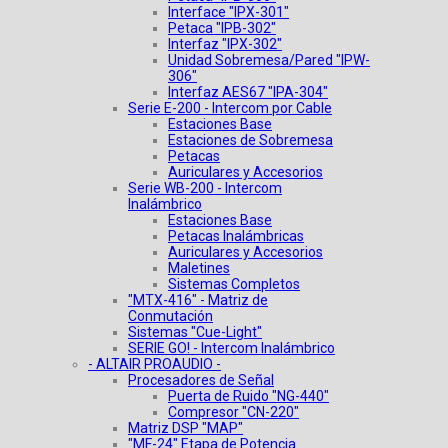
Interface "IPX-301"
Petaca "IPB-302"
Interfaz "IPX-302"
Unidad Sobremesa/Pared "IPW-
306"
Interfaz AES67 "IPA-304"
Serie E-200 - Intercom por Cable
Estaciones Base
Estaciones de Sobremesa
Petacas
Auriculares y Accesorios
Serie WB-200 - Intercom
Inalámbrico
Estaciones Base
Petacas Inalámbricas
Auriculares y Accesorios
Maletines
Sistemas Completos
"MTX-416" - Matriz de
Conmutación
Sistemas "Cue-Light"
SERIE GO! - Intercom Inalámbrico
- ALTAIR PROAUDIO -
Procesadores de Señal
Puerta de Ruido "NG-440"
Compresor "CN-220"
Matriz DSP "MAP"
"MF-24" Etapa de Potencia