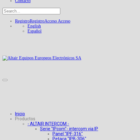
Contacto
Registro
Registro
Acceso
Acceso
English
Español
Inicio
Productos
- ALTAIR INTERCOM -
Serie "IPcom"- intercom via IP
Panel "IPF-316"
Petaca "IPB-306"