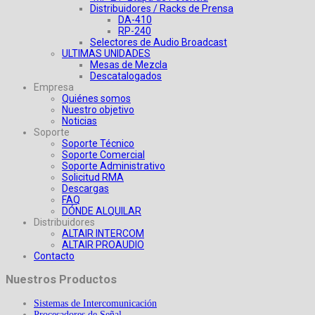
Distribuidores / Racks de Prensa
DA-410
RP-240
Selectores de Audio Broadcast
ULTIMAS UNIDADES
Mesas de Mezcla
Descatalogados
Empresa
Quiénes somos
Nuestro objetivo
Noticias
Soporte
Soporte Técnico
Soporte Comercial
Soporte Administrativo
Solicitud RMA
Descargas
FAQ
DÓNDE ALQUILAR
Distribuidores
ALTAIR INTERCOM
ALTAIR PROAUDIO
Contacto
Nuestros Productos
Sistemas de Intercomunicación
Procesadores de Señal