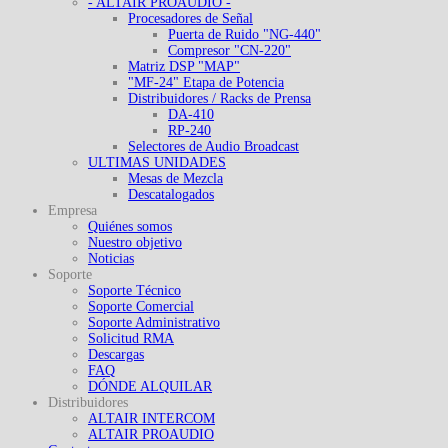
- ALTAIR PROAUDIO -
Procesadores de Señal
Puerta de Ruido "NG-440"
Compresor "CN-220"
Matriz DSP "MAP"
"MF-24" Etapa de Potencia
Distribuidores / Racks de Prensa
DA-410
RP-240
Selectores de Audio Broadcast
ULTIMAS UNIDADES
Mesas de Mezcla
Descatalogados
Empresa
Quiénes somos
Nuestro objetivo
Noticias
Soporte
Soporte Técnico
Soporte Comercial
Soporte Administrativo
Solicitud RMA
Descargas
FAQ
DÓNDE ALQUILAR
Distribuidores
ALTAIR INTERCOM
ALTAIR PROAUDIO