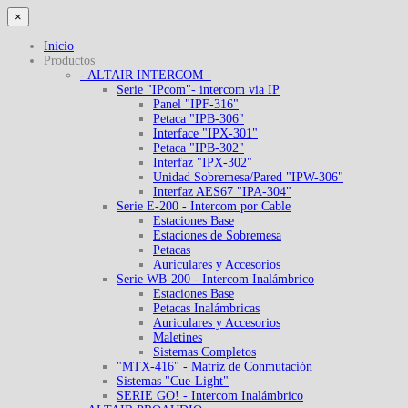
×
Inicio
Productos
- ALTAIR INTERCOM -
Serie "IPcom"- intercom via IP
Panel "IPF-316"
Petaca "IPB-306"
Interface "IPX-301"
Petaca "IPB-302"
Interfaz "IPX-302"
Unidad Sobremesa/Pared "IPW-306"
Interfaz AES67 "IPA-304"
Serie E-200 - Intercom por Cable
Estaciones Base
Estaciones de Sobremesa
Petacas
Auriculares y Accesorios
Serie WB-200 - Intercom Inalámbrico
Estaciones Base
Petacas Inalámbricas
Auriculares y Accesorios
Maletines
Sistemas Completos
"MTX-416" - Matriz de Conmutación
Sistemas "Cue-Light"
SERIE GO! - Intercom Inalámbrico