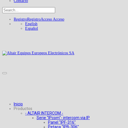
Contacto
Registro
Registro
Acceso
Acceso
English
Español
Inicio
Productos
- ALTAIR INTERCOM -
Serie "IPcom"- intercom via IP
Panel "IPF-316"
Petaca "IPB-306"