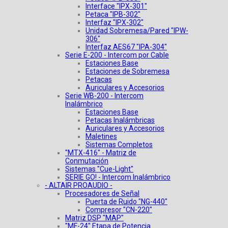
Interface "IPX-301"
Petaca "IPB-302"
Interfaz "IPX-302"
Unidad Sobremesa/Pared "IPW-
306"
Interfaz AES67 "IPA-304"
Serie E-200 - Intercom por Cable
Estaciones Base
Estaciones de Sobremesa
Petacas
Auriculares y Accesorios
Serie WB-200 - Intercom
Inalámbrico
Estaciones Base
Petacas Inalámbricas
Auriculares y Accesorios
Maletines
Sistemas Completos
"MTX-416" - Matriz de
Conmutación
Sistemas "Cue-Light"
SERIE GO! - Intercom Inalámbrico
- ALTAIR PROAUDIO -
Procesadores de Señal
Puerta de Ruido "NG-440"
Compresor "CN-220"
Matriz DSP "MAP"
"MF-24" Etapa de Potencia