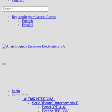
Contacto
Registro
Registro
Acceso
Acceso
English
Español
Inicio
Productos
- ALTAIR INTERCOM -
Serie "IPcom"- intercom via IP
Panel "IPF-316"
Petaca "IPB-306"