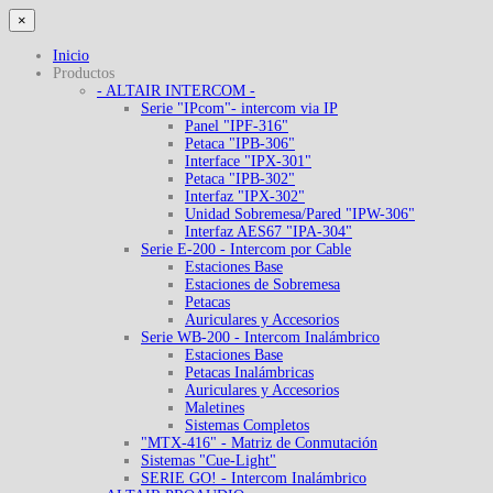
×
Inicio
Productos
- ALTAIR INTERCOM -
Serie "IPcom"- intercom via IP
Panel "IPF-316"
Petaca "IPB-306"
Interface "IPX-301"
Petaca "IPB-302"
Interfaz "IPX-302"
Unidad Sobremesa/Pared "IPW-306"
Interfaz AES67 "IPA-304"
Serie E-200 - Intercom por Cable
Estaciones Base
Estaciones de Sobremesa
Petacas
Auriculares y Accesorios
Serie WB-200 - Intercom Inalámbrico
Estaciones Base
Petacas Inalámbricas
Auriculares y Accesorios
Maletines
Sistemas Completos
"MTX-416" - Matriz de Conmutación
Sistemas "Cue-Light"
SERIE GO! - Intercom Inalámbrico