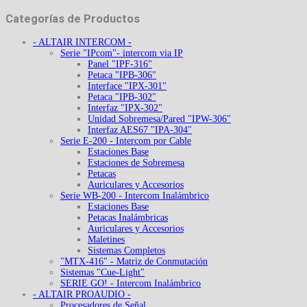
Categorías de Productos
- ALTAIR INTERCOM -
Serie "IPcom"- intercom via IP
Panel "IPF-316"
Petaca "IPB-306"
Interface "IPX-301"
Petaca "IPB-302"
Interfaz "IPX-302"
Unidad Sobremesa/Pared "IPW-306"
Interfaz AES67 "IPA-304"
Serie E-200 - Intercom por Cable
Estaciones Base
Estaciones de Sobremesa
Petacas
Auriculares y Accesorios
Serie WB-200 - Intercom Inalámbrico
Estaciones Base
Petacas Inalámbricas
Auriculares y Accesorios
Maletines
Sistemas Completos
"MTX-416" - Matriz de Conmutación
Sistemas "Cue-Light"
SERIE GO! - Intercom Inalámbrico
- ALTAIR PROAUDIO -
Procesadores de Señal