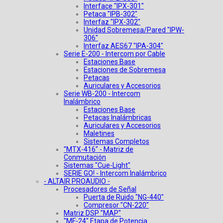
Interface "IPX-301"
Petaca "IPB-302"
Interfaz "IPX-302"
Unidad Sobremesa/Pared "IPW-
306"
Interfaz AES67 "IPA-304"
Serie E-200 - Intercom por Cable
Estaciones Base
Estaciones de Sobremesa
Petacas
Auriculares y Accesorios
Serie WB-200 - Intercom
Inalámbrico
Estaciones Base
Petacas Inalámbricas
Auriculares y Accesorios
Maletines
Sistemas Completos
"MTX-416" - Matriz de
Conmutación
Sistemas "Cue-Light"
SERIE GO! - Intercom Inalámbrico
- ALTAIR PROAUDIO -
Procesadores de Señal
Puerta de Ruido "NG-440"
Compresor "CN-220"
Matriz DSP "MAP"
"MF-24" Etapa de Potencia