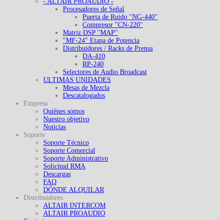
- ALTAIR PROAUDIO -
Procesadores de Señal
Puerta de Ruido "NG-440"
Compresor "CN-220"
Matriz DSP "MAP"
"MF-24" Etapa de Potencia
Distribuidores / Racks de Prensa
DA-410
RP-240
Selectores de Audio Broadcast
ULTIMAS UNIDADES
Mesas de Mezcla
Descatalogados
Empresa
Quiénes somos
Nuestro objetivo
Noticias
Soporte
Soporte Técnico
Soporte Comercial
Soporte Administrativo
Solicitud RMA
Descargas
FAQ
DÓNDE ALQUILAR
Distribuidores
ALTAIR INTERCOM
ALTAIR PROAUDIO