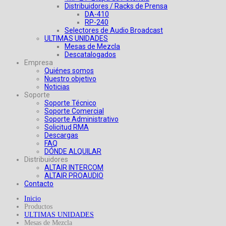
Distribuidores / Racks de Prensa
DA-410
RP-240
Selectores de Audio Broadcast
ULTIMAS UNIDADES
Mesas de Mezcla
Descatalogados
Empresa
Quiénes somos
Nuestro objetivo
Noticias
Soporte
Soporte Técnico
Soporte Comercial
Soporte Administrativo
Solicitud RMA
Descargas
FAQ
DÓNDE ALQUILAR
Distribuidores
ALTAIR INTERCOM
ALTAIR PROAUDIO
Contacto
Inicio
Productos
ULTIMAS UNIDADES
Mesas de Mezcla