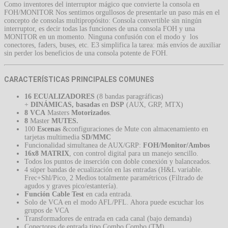
Como inventores del interruptor mágico que convierte la consola en
FOH/MONITOR Nos sentimos orgullosos de presentarle un paso más en el
concepto de consolas multipropósito: Consola convertible sin ningún
interruptor, es decir todas las funciones de una consola FOH y una
MONITOR en un momento. Ninguna confusión con el modo y los
conectores, faders, buses, etc. E3 simplifica la tarea: más envíos de auxiliar
sin perder los beneficios de una consola potente de FOH.
CARACTERÍSTICAS PRINCIPALES COMUNES
16 ECUALIZADORES
(8 bandas paragráficas)
+
DINÁMICAS, basadas
en
DSP
(AUX, GRP, MTX)
8 VCA
Masters
Motorizados
.
8
Master
MUTES.
100
Escenas
&configuraciones de Mute con almacenamiento en
tarjetas multimedia
SD/MMC
Funcionalidad simultanea de AUX/GRP:
FOH/Monitor/Ambos
16x8 MATRIX
, con control digital para un manejo sencillo.
Todos los puntos de inserción con doble conexión y balanceados.
4 súper bandas de ecualización en las entradas (H&L variable.
Frec+Shl/Pico, 2 Medios totalmente paramétricos (Filtrado de
agudos y graves pico/estantería).
Función Cable Test
en cada entrada.
Solo de VCA en el modo AFL/PFL. Ahora puede escuchar los
grupos de VCA
Transformadores de entrada en cada canal (bajo demanda)
Conectores de entrada tipo Combo Combo (TM)