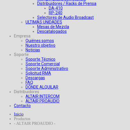
Distribuidores / Racks de Prensa
DA-410
RP-240
Selectores de Audio Broadcast
ULTIMAS UNIDADES
Mesas de Mezcla
Descatalogados
Empresa
Quiénes somos
Nuestro objetivo
Noticias
Soporte
Soporte Técnico
Soporte Comercial
Soporte Administrativo
Solicitud RMA
Descargas
FAQ
DÓNDE ALQUILAR
Distribuidores
ALTAIR INTERCOM
ALTAIR PROAUDIO
Contacto
Inicio
Productos
- ALTAIR PROAUDIO -