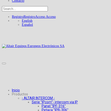
Contacto
Registro
Registro
Acceso
Acceso
English
Español
Inicio
Productos
- ALTAIR INTERCOM -
Serie "IPcom"- intercom via IP
Panel "IPF-316"
Petaca "IPB-306"