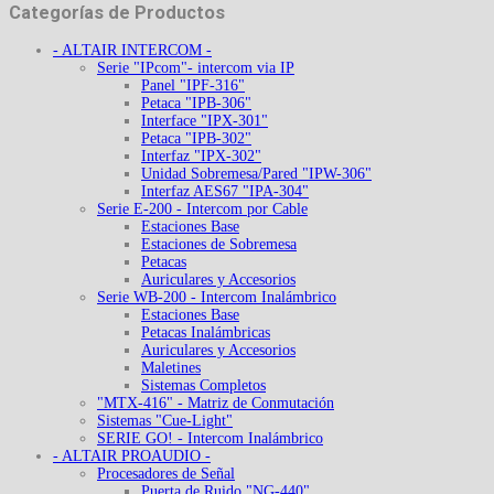
Categorías de Productos
- ALTAIR INTERCOM -
Serie "IPcom"- intercom via IP
Panel "IPF-316"
Petaca "IPB-306"
Interface "IPX-301"
Petaca "IPB-302"
Interfaz "IPX-302"
Unidad Sobremesa/Pared "IPW-306"
Interfaz AES67 "IPA-304"
Serie E-200 - Intercom por Cable
Estaciones Base
Estaciones de Sobremesa
Petacas
Auriculares y Accesorios
Serie WB-200 - Intercom Inalámbrico
Estaciones Base
Petacas Inalámbricas
Auriculares y Accesorios
Maletines
Sistemas Completos
"MTX-416" - Matriz de Conmutación
Sistemas "Cue-Light"
SERIE GO! - Intercom Inalámbrico
- ALTAIR PROAUDIO -
Procesadores de Señal
Puerta de Ruido "NG-440"