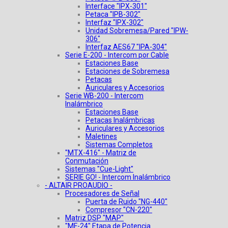
Interface "IPX-301"
Petaca "IPB-302"
Interfaz "IPX-302"
Unidad Sobremesa/Pared "IPW-
306"
Interfaz AES67 "IPA-304"
Serie E-200 - Intercom por Cable
Estaciones Base
Estaciones de Sobremesa
Petacas
Auriculares y Accesorios
Serie WB-200 - Intercom
Inalámbrico
Estaciones Base
Petacas Inalámbricas
Auriculares y Accesorios
Maletines
Sistemas Completos
"MTX-416" - Matriz de
Conmutación
Sistemas "Cue-Light"
SERIE GO! - Intercom Inalámbrico
- ALTAIR PROAUDIO -
Procesadores de Señal
Puerta de Ruido "NG-440"
Compresor "CN-220"
Matriz DSP "MAP"
"MF-24" Etapa de Potencia