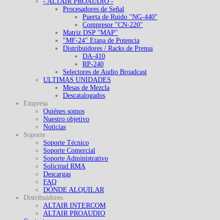
- ALTAIR PROAUDIO -
Procesadores de Señal
Puerta de Ruido "NG-440"
Compresor "CN-220"
Matriz DSP "MAP"
"MF-24" Etapa de Potencia
Distribuidores / Racks de Prensa
DA-410
RP-240
Selectores de Audio Broadcast
ULTIMAS UNIDADES
Mesas de Mezcla
Descatalogados
Empresa
Quiénes somos
Nuestro objetivo
Noticias
Soporte
Soporte Técnico
Soporte Comercial
Soporte Administrativo
Solicitud RMA
Descargas
FAQ
DÓNDE ALQUILAR
Distribuidores
ALTAIR INTERCOM
ALTAIR PROAUDIO