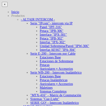
×
Inicio
Productos
- ALTAIR INTERCOM -
Serie "IPcom"- intercom via IP
Panel "IPF-316"
Petaca "IPB-306"
Interface "IPX-301"
Petaca "IPB-302"
Interfaz "IPX-302"
Unidad Sobremesa/Pared "IPW-306"
Interfaz AES67 "IPA-304"
Serie E-200 - Intercom por Cable
Estaciones Base
Estaciones de Sobremesa
Petacas
Auriculares y Accesorios
Serie WB-200 - Intercom Inalámbrico
Estaciones Base
Petacas Inalámbricas
Auriculares y Accesorios
Maletines
Sistemas Completos
"MTX-416" - Matriz de Conmutación
Sistemas "Cue-Light"
SERIE GO! - Intercom Inalámbrico