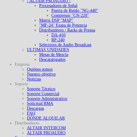
- ALTAIR PROAUDIO -
Procesadores de Señal
Puerta de Ruido "NG-440"
Compresor "CN-220"
Matriz DSP "MAP"
"MF-24" Etapa de Potencia
Distribuidores / Racks de Prensa
DA-410
RP-240
Selectores de Audio Broadcast
ULTIMAS UNIDADES
Mesas de Mezcla
Descatalogados
Empresa
Quiénes somos
Nuestro objetivo
Noticias
Soporte
Soporte Técnico
Soporte Comercial
Soporte Administrativo
Solicitud RMA
Descargas
FAQ
DÓNDE ALQUILAR
Distribuidores
ALTAIR INTERCOM
ALTAIR PROAUDIO