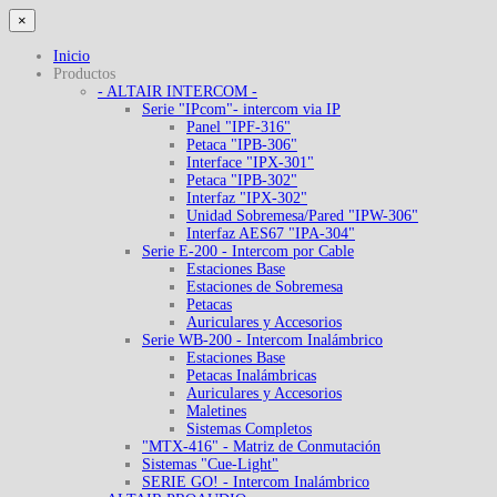
×
Inicio
Productos
- ALTAIR INTERCOM -
Serie "IPcom"- intercom via IP
Panel "IPF-316"
Petaca "IPB-306"
Interface "IPX-301"
Petaca "IPB-302"
Interfaz "IPX-302"
Unidad Sobremesa/Pared "IPW-306"
Interfaz AES67 "IPA-304"
Serie E-200 - Intercom por Cable
Estaciones Base
Estaciones de Sobremesa
Petacas
Auriculares y Accesorios
Serie WB-200 - Intercom Inalámbrico
Estaciones Base
Petacas Inalámbricas
Auriculares y Accesorios
Maletines
Sistemas Completos
"MTX-416" - Matriz de Conmutación
Sistemas "Cue-Light"
SERIE GO! - Intercom Inalámbrico