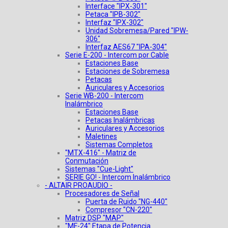
Interface "IPX-301"
Petaca "IPB-302"
Interfaz "IPX-302"
Unidad Sobremesa/Pared "IPW-
306"
Interfaz AES67 "IPA-304"
Serie E-200 - Intercom por Cable
Estaciones Base
Estaciones de Sobremesa
Petacas
Auriculares y Accesorios
Serie WB-200 - Intercom
Inalámbrico
Estaciones Base
Petacas Inalámbricas
Auriculares y Accesorios
Maletines
Sistemas Completos
"MTX-416" - Matriz de
Conmutación
Sistemas "Cue-Light"
SERIE GO! - Intercom Inalámbrico
- ALTAIR PROAUDIO -
Procesadores de Señal
Puerta de Ruido "NG-440"
Compresor "CN-220"
Matriz DSP "MAP"
"MF-24" Etapa de Potencia