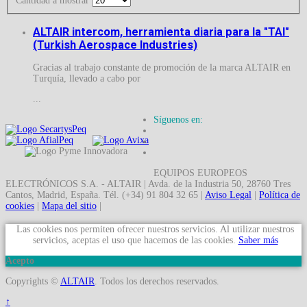
Cantidad a mostrar
ALTAIR intercom, herramienta diaria para la "TAI"
(Turkish Aerospace Industries)
Gracias al trabajo constante de promoción de la marca ALTAIR en
Turquía, llevado a cabo por
...
Síguenos en:
EQUIPOS EUROPEOS
ELECTRÓNICOS S.A. - ALTAIR | Avda. de la Industria 50, 28760 Tres
Cantos, Madrid, España. Tél. (+34) 91 804 32 65 |
Aviso Legal
|
Política de
cookies
|
Mapa del sitio
|
Las cookies nos permiten ofrecer nuestros servicios. Al utilizar nuestros
servicios, aceptas el uso que hacemos de las cookies.
Saber más
Acepto
Copyrights ©
ALTAIR
. Todos los derechos reservados.
↑