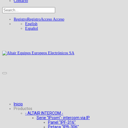
Contacto
Registro
Registro
Acceso
Acceso
English
Español
Inicio
Productos
- ALTAIR INTERCOM -
Serie "IPcom"- intercom via IP
Panel "IPF-316"
Petaca "IPB-306"