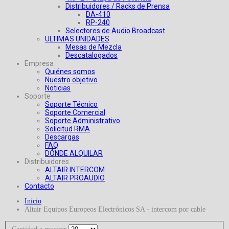
Distribuidores / Racks de Prensa
DA-410
RP-240
Selectores de Audio Broadcast
ULTIMAS UNIDADES
Mesas de Mezcla
Descatalogados
Empresa
Quiénes somos
Nuestro objetivo
Noticias
Soporte
Soporte Técnico
Soporte Comercial
Soporte Administrativo
Solicitud RMA
Descargas
FAQ
DÓNDE ALQUILAR
Distribuidores
ALTAIR INTERCOM
ALTAIR PROAUDIO
Contacto
Inicio
Altair Equipos Europeos Electrónicos SA - intercom por cable