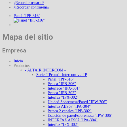
¿Recordar usuario?
¿Recordar contraseña?
Panel "IPF-316"
Mapa del sitio
Empresa
Inicio
Productos
- ALTAIR INTERCOM -
Serie "IPcom"- intercom via IP
Panel "IPF-316"
Petaca "IPB-306"
Interface "IPX-301"
Petaca "IPB-302"
Interfaz "IPX-302"
Unidad Sobremesa/Pared "IPW-306"
Interfaz AES67 "IPA-304"
Petaca 2 canales "IPB-302"
Estación de pared/sobremesa "IPW-306"
INTERFAZ AES67 "IPA-304"
Interfaz "IPX-302"