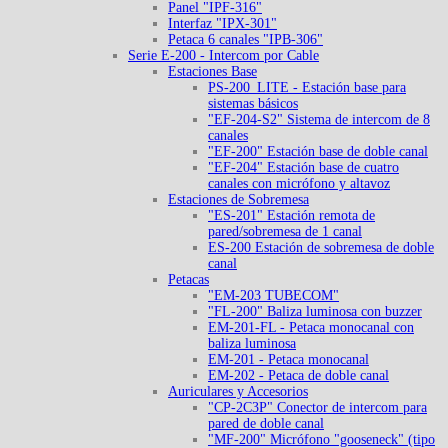
Panel "IPF-316"
Interfaz "IPX-301"
Petaca 6 canales "IPB-306"
Serie E-200 - Intercom por Cable
Estaciones Base
PS-200_LITE - Estación base para
sistemas básicos
"EF-204-S2" Sistema de intercom de 8
canales
"EF-200" Estación base de doble canal
"EF-204" Estación base de cuatro
canales con micrófono y altavoz
Estaciones de Sobremesa
"ES-201" Estación remota de
pared/sobremesa de 1 canal
ES-200 Estación de sobremesa de doble
canal
Petacas
"EM-203 TUBECOM"
"FL-200" Baliza luminosa con buzzer
EM-201-FL - Petaca monocanal con
baliza luminosa
EM-201 - Petaca monocanal
EM-202 - Petaca de doble canal
Auriculares y Accesorios
"CP-2C3P" Conector de intercom para
pared de doble canal
"MF-200" Micrófono "gooseneck" (tipo