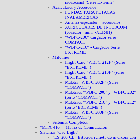
monocanal "Serie Extreme"
Auriculares y Accesorios
FUNDAS PARA PETACAS
INALÁMBRICAS
Antenas especiales + accesorios
AURICULARES DE INTERCOM
(conector "mini"-XLR4H)
"WBPC-200" Cargador serie
COMPACT
"WBPC-210" - Cargador Serie
EXTREME
Maletines
Flight-Case "WBFC-212F" (Serie
"EXTREME")
Flight-Case "WBFC-210F" (serie
"EXTREME")
Maletín "WBFC-202F" (Serie
"COMPACT")
Maletines "WBFC-200" y "WBFC-202"
(serie "COMPACT")
Maletines "WBFC-210" y "WBFC-212"
(serie "EXTREME")
Maletín "WBFC-200F" (Serie
"COMPACT")
Sistemas Completos
"MTX-416" - Matriz de Conmutación
Sistemas "Cue-Light"
"ES-203 CL" Estación remota de intercom con