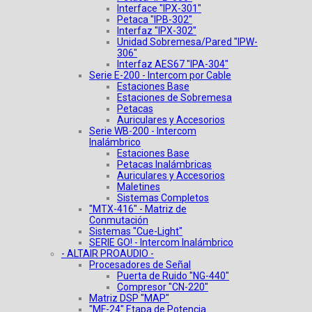
Interface "IPX-301"
Petaca "IPB-302"
Interfaz "IPX-302"
Unidad Sobremesa/Pared "IPW-
306"
Interfaz AES67 "IPA-304"
Serie E-200 - Intercom por Cable
Estaciones Base
Estaciones de Sobremesa
Petacas
Auriculares y Accesorios
Serie WB-200 - Intercom
Inalámbrico
Estaciones Base
Petacas Inalámbricas
Auriculares y Accesorios
Maletines
Sistemas Completos
"MTX-416" - Matriz de
Conmutación
Sistemas "Cue-Light"
SERIE GO! - Intercom Inalámbrico
- ALTAIR PROAUDIO -
Procesadores de Señal
Puerta de Ruido "NG-440"
Compresor "CN-220"
Matriz DSP "MAP"
"MF-24" Etapa de Potencia