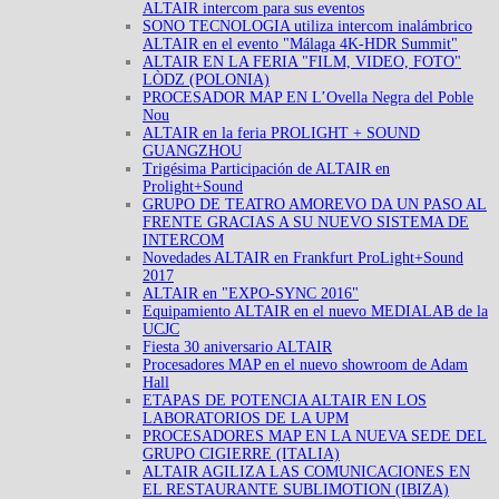
ALTAIR intercom para sus eventos
SONO TECNOLOGIA utiliza intercom inalámbrico
ALTAIR en el evento "Málaga 4K-HDR Summit"
ALTAIR EN LA FERIA "FILM, VIDEO, FOTO"
LÒDZ (POLONIA)
PROCESADOR MAP EN L’Ovella Negra del Poble
Nou
ALTAIR en la feria PROLIGHT + SOUND
GUANGZHOU
Trigésima Participación de ALTAIR en
Prolight+Sound
GRUPO DE TEATRO AMOREVO DA UN PASO AL
FRENTE GRACIAS A SU NUEVO SISTEMA DE
INTERCOM
Novedades ALTAIR en Frankfurt ProLight+Sound
2017
ALTAIR en "EXPO-SYNC 2016"
Equipamiento ALTAIR en el nuevo MEDIALAB de la
UCJC
Fiesta 30 aniversario ALTAIR
Procesadores MAP en el nuevo showroom de Adam
Hall
ETAPAS DE POTENCIA ALTAIR EN LOS
LABORATORIOS DE LA UPM
PROCESADORES MAP EN LA NUEVA SEDE DEL
GRUPO CIGIERRE (ITALIA)
ALTAIR AGILIZA LAS COMUNICACIONES EN
EL RESTAURANTE SUBLIMOTION (IBIZA)