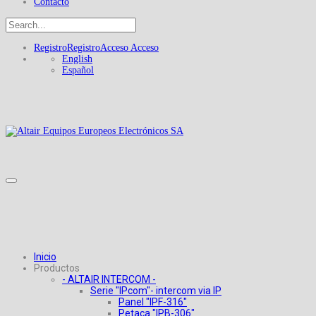
Contacto
Registro
Registro
Acceso
Acceso
English
Español
Inicio
Productos
- ALTAIR INTERCOM -
Serie "IPcom"- intercom via IP
Panel "IPF-316"
Petaca "IPB-306"