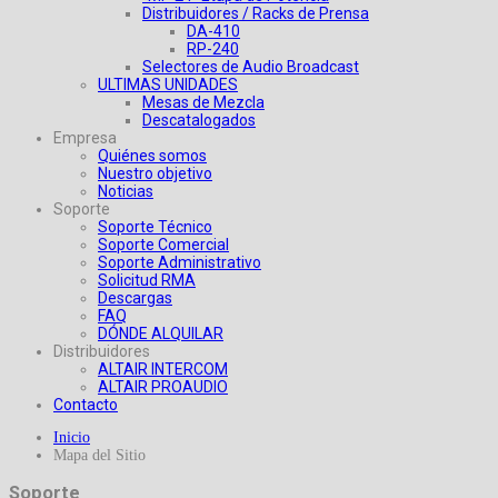
Distribuidores / Racks de Prensa
DA-410
RP-240
Selectores de Audio Broadcast
ULTIMAS UNIDADES
Mesas de Mezcla
Descatalogados
Empresa
Quiénes somos
Nuestro objetivo
Noticias
Soporte
Soporte Técnico
Soporte Comercial
Soporte Administrativo
Solicitud RMA
Descargas
FAQ
DÓNDE ALQUILAR
Distribuidores
ALTAIR INTERCOM
ALTAIR PROAUDIO
Contacto
Inicio
Mapa del Sitio
Soporte