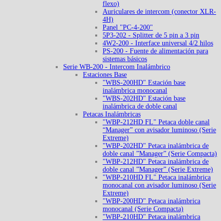
flexo)
Auriculares de intercom (conector XLR-
4H)
Panel "PC-4-200"
5P3-202 - Splitter de 5 pin a 3 pin
4W2-200 - Interface universal 4/2 hilos
PS-200 - Fuente de alimentación para
sistemas básicos
Serie WB-200 - Intercom Inalámbrico
Estaciones Base
"WBS-200HD" Estación base
inalámbrica monocanal
"WBS-202HD" Estación base
inalámbrica de doble canal
Petacas Inalámbricas
"WBP-212HD FL" Petaca doble canal
“Manager” con avisador luminoso (Serie
Extreme)
"WBP-202HD" Petaca inalámbrica de
doble canal ”Manager” (Serie Compacta)
"WBP-212HD" Petaca inalámbrica de
doble canal ”Manager” (Serie Extreme)
"WBP-210HD FL" Petaca inalámbrica
monocanal con avisador luminoso (Serie
Extreme)
"WBP-200HD" Petaca inalámbrica
monocanal (Serie Compacta)
"WBP-210HD" Petaca inalámbrica