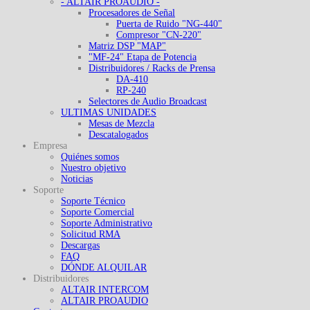
- ALTAIR PROAUDIO -
Procesadores de Señal
Puerta de Ruido "NG-440"
Compresor "CN-220"
Matriz DSP "MAP"
"MF-24" Etapa de Potencia
Distribuidores / Racks de Prensa
DA-410
RP-240
Selectores de Audio Broadcast
ULTIMAS UNIDADES
Mesas de Mezcla
Descatalogados
Empresa
Quiénes somos
Nuestro objetivo
Noticias
Soporte
Soporte Técnico
Soporte Comercial
Soporte Administrativo
Solicitud RMA
Descargas
FAQ
DÓNDE ALQUILAR
Distribuidores
ALTAIR INTERCOM
ALTAIR PROAUDIO