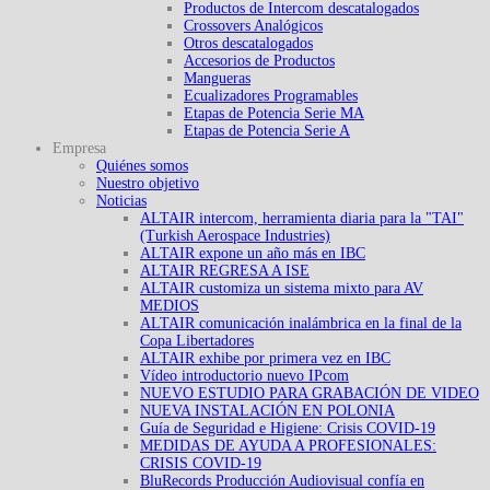
Productos de Intercom descatalogados
Crossovers Analógicos
Otros descatalogados
Accesorios de Productos
Mangueras
Ecualizadores Programables
Etapas de Potencia Serie MA
Etapas de Potencia Serie A
Empresa
Quiénes somos
Nuestro objetivo
Noticias
ALTAIR intercom, herramienta diaria para la "TAI"
(Turkish Aerospace Industries)
ALTAIR expone un año más en IBC
ALTAIR REGRESA A ISE
ALTAIR customiza un sistema mixto para AV
MEDIOS
ALTAIR comunicación inalámbrica en la final de la
Copa Libertadores
ALTAIR exhibe por primera vez en IBC
Vídeo introductorio nuevo IPcom
NUEVO ESTUDIO PARA GRABACIÓN DE VIDEO
NUEVA INSTALACIÓN EN POLONIA
Guía de Seguridad e Higiene: Crisis COVID-19
MEDIDAS DE AYUDA A PROFESIONALES:
CRISIS COVID-19
BluRecords Producción Audiovisual confía en