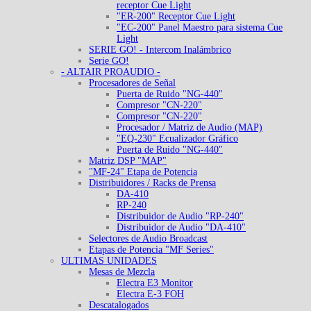
receptor Cue Light
"ER-200" Receptor Cue Light
"EC-200" Panel Maestro para sistema Cue
Light
SERIE GO! - Intercom Inalámbrico
Serie GO!
- ALTAIR PROAUDIO -
Procesadores de Señal
Puerta de Ruido "NG-440"
Compresor "CN-220"
Compresor "CN-220"
Procesador / Matriz de Audio (MAP)
"EQ-230" Ecualizador Gráfico
Puerta de Ruido "NG-440"
Matriz DSP "MAP"
"MF-24" Etapa de Potencia
Distribuidores / Racks de Prensa
DA-410
RP-240
Distribuidor de Audio "RP-240"
Distribuidor de Audio "DA-410"
Selectores de Audio Broadcast
Etapas de Potencia "MF Series"
ULTIMAS UNIDADES
Mesas de Mezcla
Electra E3 Monitor
Electra E-3 FOH
Descatalogados