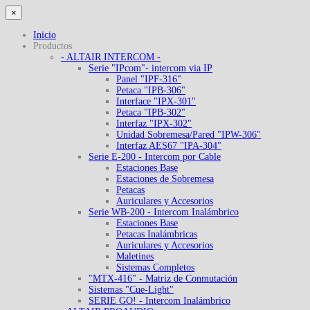
×
Inicio
Productos
- ALTAIR INTERCOM -
Serie "IPcom"- intercom via IP
Panel "IPF-316"
Petaca "IPB-306"
Interface "IPX-301"
Petaca "IPB-302"
Interfaz "IPX-302"
Unidad Sobremesa/Pared "IPW-306"
Interfaz AES67 "IPA-304"
Serie E-200 - Intercom por Cable
Estaciones Base
Estaciones de Sobremesa
Petacas
Auriculares y Accesorios
Serie WB-200 - Intercom Inalámbrico
Estaciones Base
Petacas Inalámbricas
Auriculares y Accesorios
Maletines
Sistemas Completos
"MTX-416" - Matriz de Conmutación
Sistemas "Cue-Light"
SERIE GO! - Intercom Inalámbrico